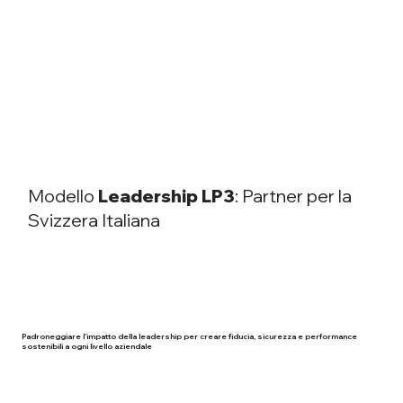
Modello
Leadership LP3
: Partner per la
Svizzera Italiana
Padroneggiare l'impatto della leadership per creare fiducia, sicurezza e performance
sostenibili a ogni livello aziendale